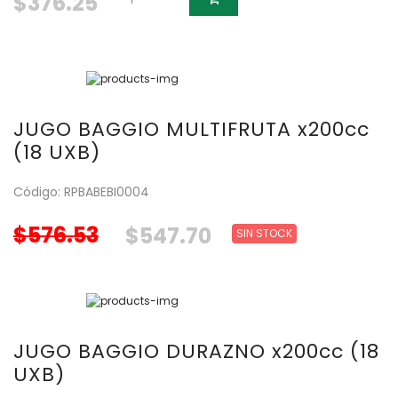
$376.25
JUGO BAGGIO MULTIFRUTA x200cc
(18 UXB)
Código: RPBABEBI0004
$576.53
$547.70
SIN STOCK
JUGO BAGGIO DURAZNO x200cc (18
UXB)