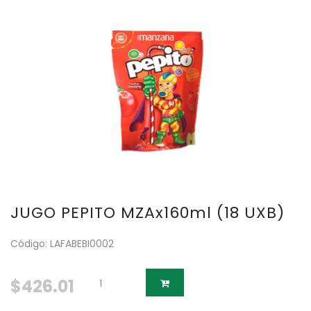
JUGO PEPITO MZAx160ml (18 UXB)
Código: LAFABEBI0002
$426.01