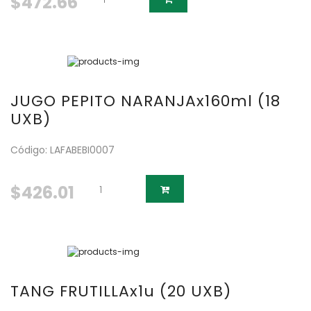
$472.66
JUGO PEPITO NARANJAx160ml (18
UXB)
Código: LAFABEBI0007
$426.01
TANG FRUTILLAx1u (20 UXB)