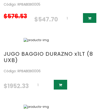
Código: RPBABEBI0005
$576.53
$547.70
JUGO BAGGIO DURAZNO x1LT (8
UXB)
Código: RPBABEBI0006
$1952.33