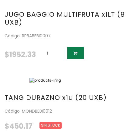
JUGO BAGGIO MULTIFRUTA x1LT (8
UXB)
Código: RPBABEBI0007
$1952.33
TANG DURAZNO x1u (20 UXB)
Código: MONDBEBI0012
$450.17
SIN STOCK