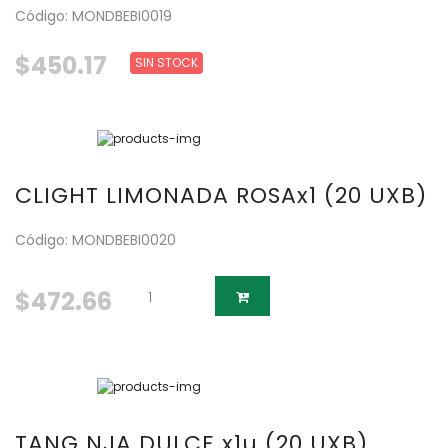
Código: MONDBEBI0019
$450.17
SIN STOCK
CLIGHT LIMONADA ROSAx1 (20 UXB)
Código: MONDBEBI0020
$472.66
TANG NJA DULCE x1u (20 UXB)